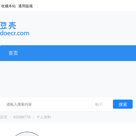
收藏本站
通用版规
首页
搜索
帖子
豆壳
›
93398778
›
个人资料