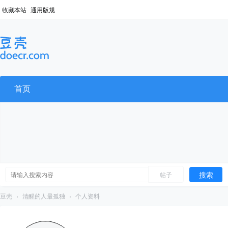
收藏本站
通用版规
首页
搜索
帖子
豆壳
›
清醒的人最孤独
›
个人资料