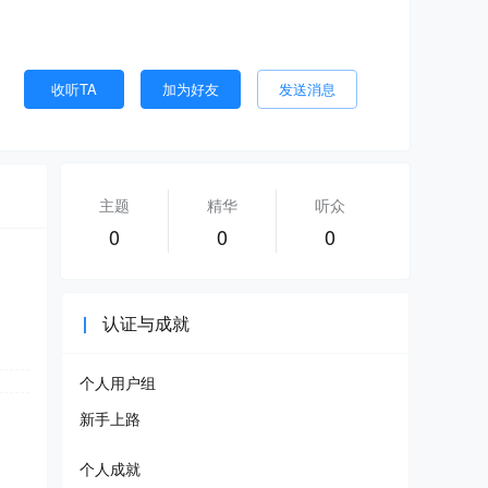
收听TA
加为好友
发送消息
主题
精华
听众
0
0
0
认证与成就
个人用户组
新手上路
个人成就