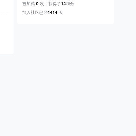
被加精
0
次
，
获得了
14
积分
加入社区已经
1414
天