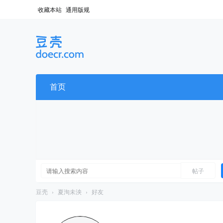
收藏本站
通用版规
首页
帖子
豆壳
›
夏洵未泱
›
好友