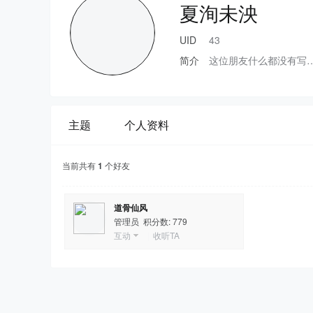
夏洵未泱
UID
43
简介
这位朋友什么都没有写
主题
个人资料
当前共有
1
个好友
道骨仙风
管理员 积分数: 779
互动
|
收听TA