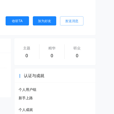
收听TA
加为好友
发送消息
主题
精华
听众
0
0
0
认证与成就
个人用户组
新手上路
个人成就