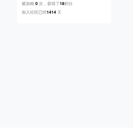
被加精
0
次
，
获得了
18
积分
加入社区已经
1414
天