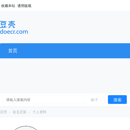
收藏本站
通用版规
首页
搜索
帖子
豆壳
›
欲见芷影
›
个人资料