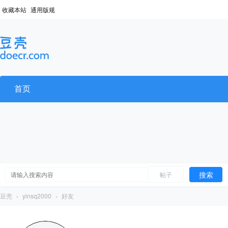
收藏本站
通用版规
首页
搜索
帖子
豆壳
›
yinsq2000
›
好友