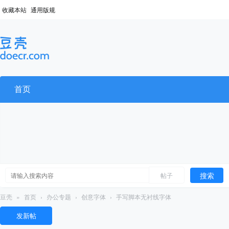
收藏本站
通用版规
首页
搜索
帖子
豆壳
»
首页
›
办公专题
›
创意字体
›
手写脚本无衬线字体
发新帖