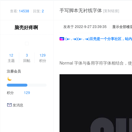
手写脚本无衬线字体
[复制链接]
查看:
14538
|
回复:
2
脑壳好疼啊
发表于 2022-9-27 23:39:35
|
显示全部楼
(๑• . •๑)(๑• . •๑)豆壳是一个分享社区
12
3
129
主题
回帖
积分
Normal 字体与备用字符字体相结合
注册会员
积分
129
发消息