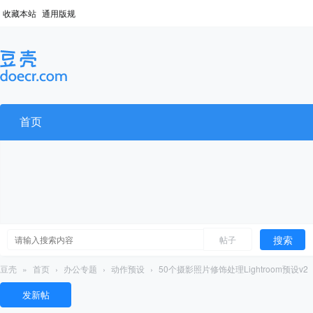
收藏本站
通用版规
首页
搜索
帖子
豆壳
»
首页
›
办公专题
›
动作预设
›
50个摄影照片修饰处理Lightroom预设v2
发新帖