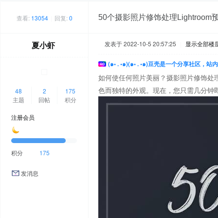
50个摄影照片修饰处理Lightroom
查看:
13054
|
回复:
0
夏小虾
发表于 2022-10-5 20:57:25
|
显示全部楼
(๑• . •๑)(๑• . •๑)豆壳是一个分享社区
如何使任何照片美丽？摄影照片修饰处理
色而独特的外观。现在，您只需几分钟
48
2
175
主题
回帖
积分
注册会员
积分
175
发消息