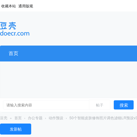
收藏本站
通用版规
首页
搜索
帖子
豆壳
»
首页
›
办公专题
›
动作预设
›
50个智能皮肤修饰照片调色滤镜LR预设v
发新帖