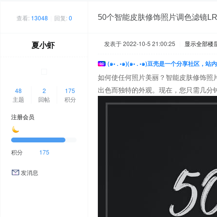
50个智能皮肤修饰照片调色滤镜LR
查看:
13048
|
回复:
0
夏小虾
发表于 2022-10-5 21:00:25
|
显示全部楼
(๑• . •๑)(๑• . •๑)豆壳是一个分享社区
如何使任何照片美丽？智能皮肤修饰照
出色而独特的外观。现在，您只需几分
48
2
175
主题
回帖
积分
注册会员
积分
175
发消息