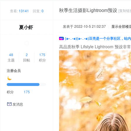
秋季生活摄影Lightroom预设
[复制链
查看:
13141
|
回复:
0
夏小虾
发表于 2022-10-5 21:02:37
|
显示全部楼
(๑• . •๑)(๑• . •๑)豆壳是一个分享社区
高品质秋季 Lifstyle Lightr
48
2
175
主题
回帖
积分
注册会员
积分
175
发消息