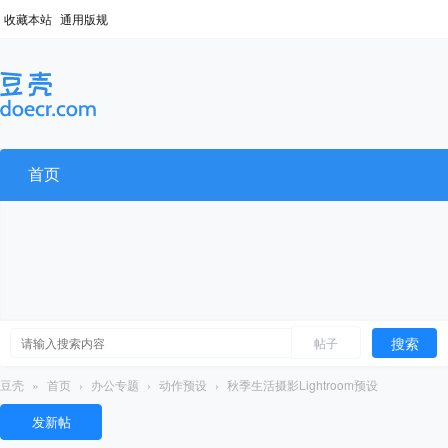
收藏本站
通用版规
首页
搜索
帖子
豆壳
»
首页
›
办公专题
›
动作预设
›
秋季生活摄影Lightroom预设
发新帖