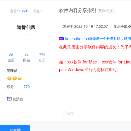
软件内容分享指引
[复制链接]
查看:
13501
|
回复:
0
道骨仙风
发表于 2022-10-19 17:52:07
|
显示全部楼
(๑• . •๑)(๑• . •๑)豆壳是一个分享社区
在此先感谢分享软件内容的朋友；为了
26
14
779
主题
回帖
积分
如：xxx软件 for Mac 、xxx软件 for Linu
ps：Windows平台无需标注即可。
管理员
积分
779
发消息
回复
发新帖