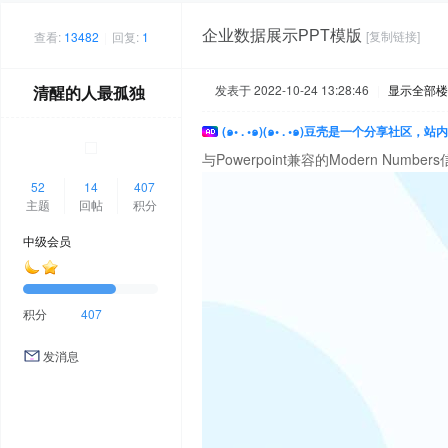
企业数据展示PPT模版
[复制链接]
查看:
13482
|
回复:
1
清醒的人最孤独
发表于 2022-10-24 13:28:46
|
显示全部楼
(๑• . •๑)(๑• . •๑)豆壳是一个分享社区
与Powerpoint兼容的Modern N
52
14
407
主题
回帖
积分
中级会员
积分
407
发消息