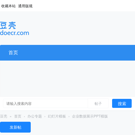
收藏本站
通用版规
首页
搜索
帖子
豆壳
»
首页
›
办公专题
›
幻灯片模板
›
企业数据展示PPT模版
发新帖