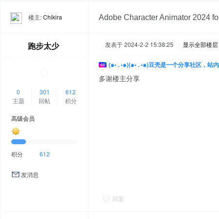
楼主:
Chikira
Adobe Character Animator 20
跑步太少
发表于 2024-2-2 15:38:25
|
显示全部楼层
(๑• . •๑)(๑• . •๑)豆壳是一个分享社区
多谢楼主分享
0
301
612
主题
回帖
积分
高级会员
积分
612
发消息
回复