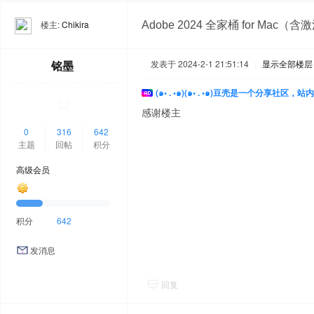
楼主:
Chikira
Adobe 2024 全家桶 for Mac（
铭墨
发表于 2024-2-1 21:51:14
|
显示全部楼层
(๑• . •๑)(๑• . •๑)豆壳是一个分享社区
感谢楼主
0
316
642
主题
回帖
积分
高级会员
积分
642
发消息
回复