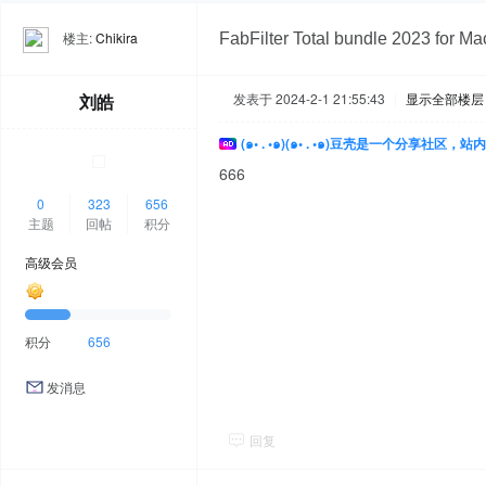
楼主:
Chikira
FabFilter Total bundle 2023 for
刘皓
发表于 2024-2-1 21:55:43
|
显示全部楼层
(๑• . •๑)(๑• . •๑)豆壳是一个分享社区
666
0
323
656
主题
回帖
积分
高级会员
积分
656
发消息
回复