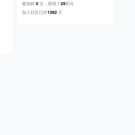
被加精
0
次
，
获得了
25
积分
加入社区已经
1382
天