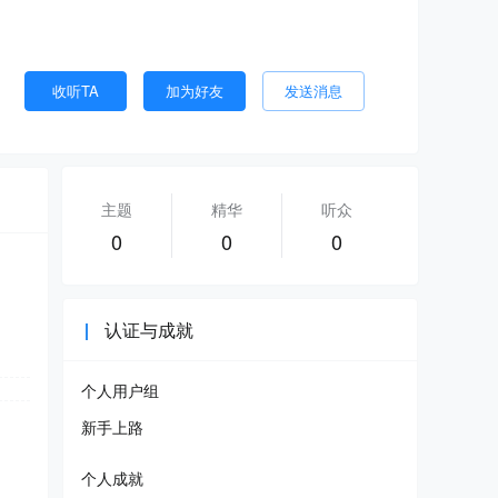
收听TA
加为好友
发送消息
主题
精华
听众
0
0
0
认证与成就
个人用户组
新手上路
个人成就