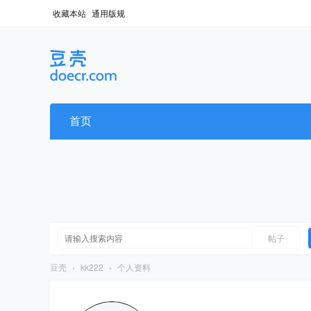
收藏本站
通用版规
首页
帖子
豆壳
›
kk222
›
个人资料