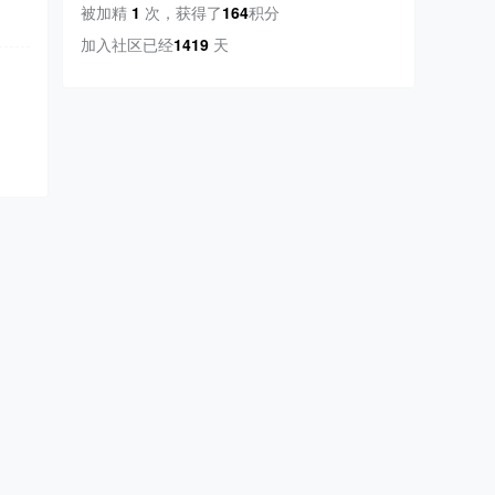
被加精
1
次
，
获得了
164
积分
加入社区已经
1419
天