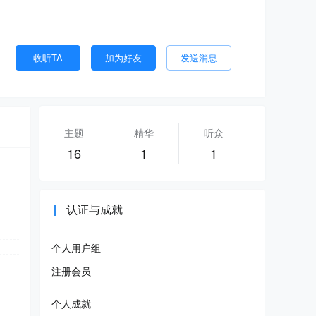
收听TA
加为好友
发送消息
主题
精华
听众
16
1
1
认证与成就
个人用户组
注册会员
个人成就