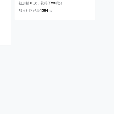
被加精
0
次
，
获得了
23
积分
加入社区已经
1384
天