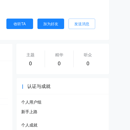
收听TA
加为好友
发送消息
主题
精华
听众
0
0
0
认证与成就
个人用户组
新手上路
个人成就