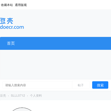
收藏本站
通用版规
首页
搜索
帖子
豆壳
›
SLLL0712
›
个人资料