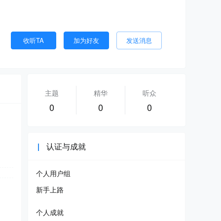
收听TA
加为好友
发送消息
主题
精华
听众
0
0
0
认证与成就
个人用户组
新手上路
个人成就