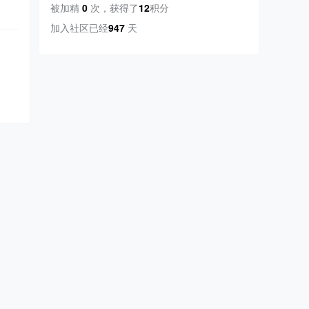
被加精
0
次
，
获得了
12
积分
加入社区已经
947
天