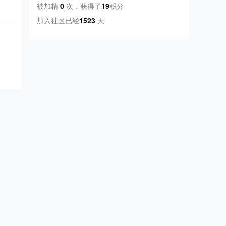
被加精
0
次
，
获得了
19
积分
加入社区已经
1523
天