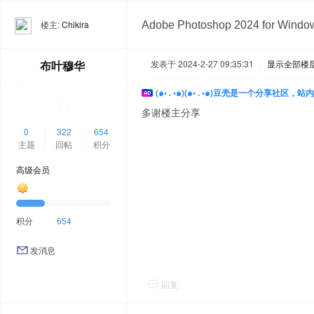
楼主:
Chikira
Adobe Photoshop 2024 for 
布叶穆华
发表于 2024-2-27 09:35:31
|
显示全部楼
(๑• . •๑)(๑• . •๑)豆壳是一个分享社区
多谢楼主分享
0
322
654
主题
回帖
积分
高级会员
积分
654
发消息
回复