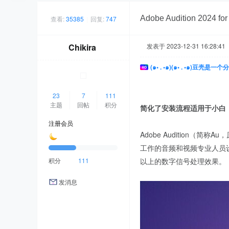
Adobe Audition 202
查看:
35385
|
回复:
747
Chikira
发表于 2023-12-31 16:28:41
(๑• . •๑)(๑• . •๑)
23
7
111
主题
回帖
积分
简化了安装流程适用于小白
注册会员
Adobe Audition（简
工作的音频和视频专业人员
积分
111
以上的数字信号处理效果。
发消息