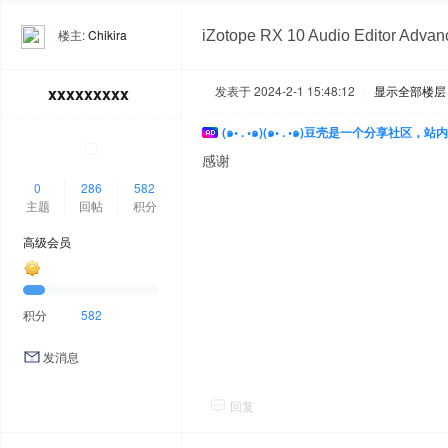
楼主:
Chikira
iZotope RX 10 Audio Editor Adv
xxxxxxxxx
发表于 2024-2-1 15:48:12
|
显示全部楼层
(๑• . •๑)(๑• . •๑)豆壳是一个分享社区
感谢
0
286
582
主题
回帖
积分
高级会员
积分
582
发消息
回复