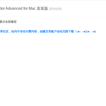
ditor Advanced for Mac 直装版
[复制链接]
显示全部楼层
豆壳是一个分享社区，站内不存在付费内容，创建豆壳账户全站无限下载！(๑• . •๑)(๑• . •๑)