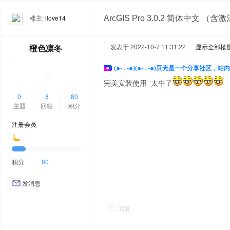
楼主:
ilove14
ArcGIS Pro 3.0.2 简体中文 （
橙色凛冬
发表于 2022-10-7 11:31:22
|
显示全部楼
(๑• . •๑)(๑• . •๑)豆壳是一个分享社区
完美安装使用 太牛了
0
8
80
主题
回帖
积分
注册会员
积分
80
发消息
回复