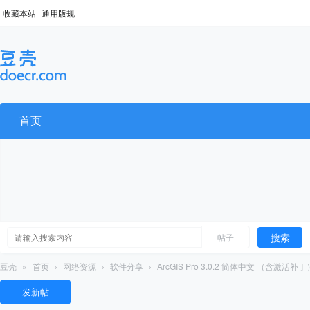
收藏本站
通用版规
首页
搜索
帖子
豆壳
»
首页
›
网络资源
›
软件分享
›
ArcGIS Pro 3.0.2 简体中文 （含激活补丁
发新帖