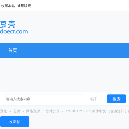
收藏本站
通用版规
首页
搜索
帖子
豆壳
»
首页
›
网络资源
›
软件分享
›
ArcGIS Pro 3.0.2 简体中文 （含激活补丁
发新帖