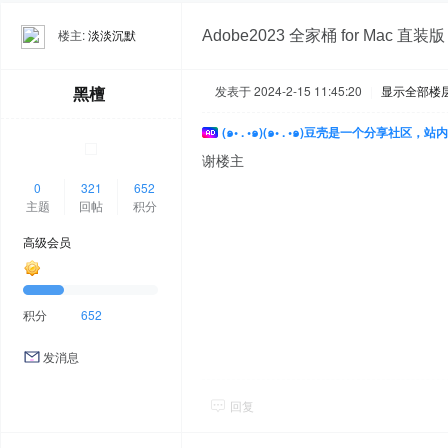
楼主:
淡淡沉默
Adobe2023 全家桶 for Mac 直装版
黑檀
发表于 2024-2-15 11:45:20
|
显示全部楼
(๑• . •๑)(๑• . •๑)豆壳是一个分享社区
谢楼主
0
321
652
主题
回帖
积分
高级会员
积分
652
发消息
回复