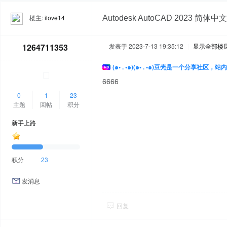
楼主:
ilove14
Autodesk AutoCAD 2023 
1264711353
发表于 2023-7-13 19:35:12
|
显示全部楼
(๑• . •๑)(๑• . •๑)豆壳是一个分享社区
6666
0
1
23
主题
回帖
积分
新手上路
积分
23
发消息
回复