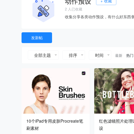
动作预设
+ 收藏
2
人已收藏
收集分享各类动作预设，有什么好东西
发新帖
全部主题
排序
时间
最新
热门
10个iPad专用皮肤Procreate笔
红色滤镜照片处理Lig
刷素材
设