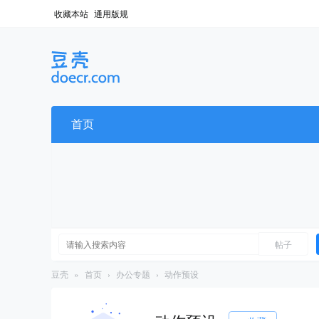
收藏本站
通用版规
首页
帖子
豆壳
»
首页
›
办公专题
›
动作预设