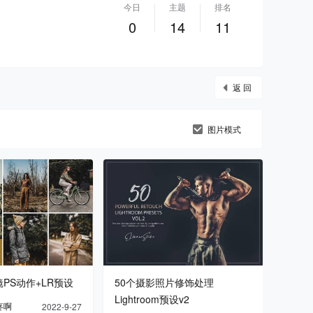
今日
主题
排名
0
14
11
返 回
图片模式
PS动作+LR预设
50个摄影照片修饰处理
Lightroom预设v2
疼啊
2022-9-27