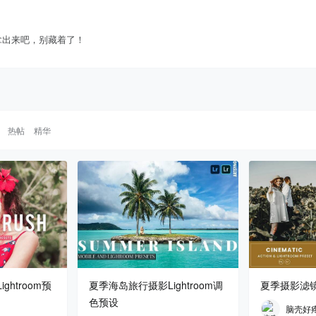
拿出来吧，别藏着了！
热帖
精华
htroom预
夏季海岛旅行摄影Lightroom调
夏季摄影滤镜
色预设
脑壳好