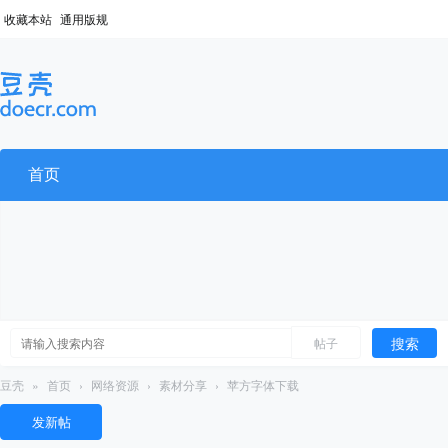
收藏本站
通用版规
首页
搜索
帖子
豆壳
»
首页
›
网络资源
›
素材分享
›
苹方字体下载
发新帖