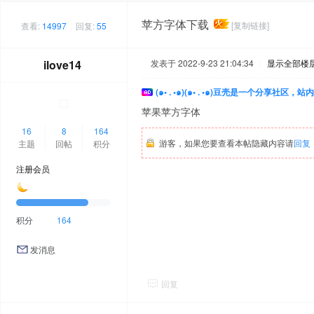
苹方字体下载
[复制链接]
查看:
14997
|
回复:
55
ilove14
发表于 2022-9-23 21:04:34
|
显示全部楼
(๑• . •๑)(๑• . •๑)豆壳是一个分享社区
苹果苹方字体
16
8
164
游客，如果您要查看本帖隐藏内容请
回复
主题
回帖
积分
注册会员
积分
164
发消息
回复