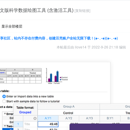
9.4.1英文版科学数据绘图工具 (含激活工具)
[复制链接]
显示全部楼层
豆壳是一个分享社区，站内不存在付费内容，创建豆壳账户全站无限下载！(๑• . •๑)(๑• . •๑)
本帖最后由 ilove14 于 2022-9-26 21:18 编辑