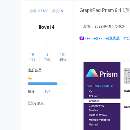
GraphPad Prism 
查看:
37188
|
回复:
51
ilove14
发表于 2022-9-18 17:46:34
|
(๑• . •๑)(๑• . •๑)
16
8
164
主题
回帖
积分
注册会员
积分
164
发消息