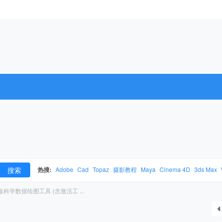
搜索
热搜:
Adobe
Cad
Topaz
摄影教程
Maya
Cinema 4D
3ds Max
1英文版科学数据绘图工具 (含激活工 ...